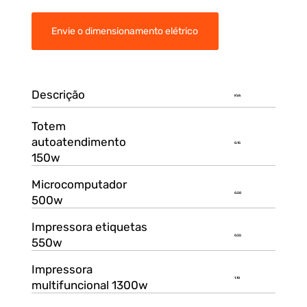
Envie o dimensionamento elétrico
Descrição
KVA
Totem
autoatendimento
0.15
150w
Microcomputador
0.50
500w
Impressora etiquetas
0.55
550w
Impressora
1.10
multifuncional 1300w