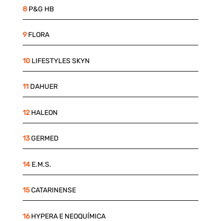
8
P&G HB
9
FLORA
10
LIFESTYLES SKYN
11
DAHUER
12
HALEON
13
GERMED
14
E.M.S.
15
CATARINENSE
16
HYPERA E NEOQUÍMICA