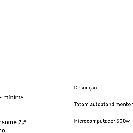
Descrição
de mínima
Totem autoatendimento
Microcomputador 500w
nsome 2,5
no