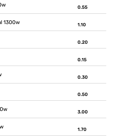
50w
0.55
al 1300w
1.10
0.20
0.15
w
0.30
0.50
00w
3.00
0w
1.70