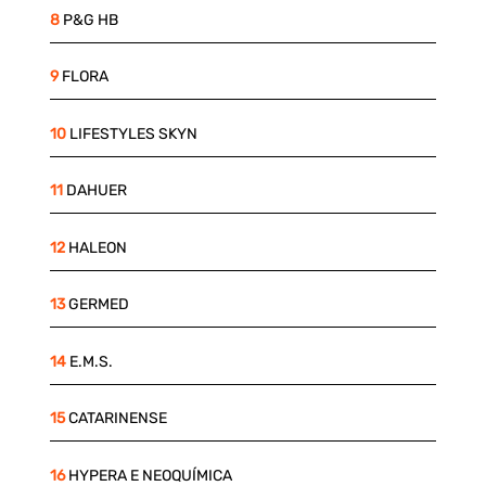
8
P&G HB
9
FLORA
10
LIFESTYLES SKYN
11
DAHUER
12
HALEON
13
GERMED
14
E.M.S.
15
CATARINENSE
16
HYPERA E NEOQUÍMICA