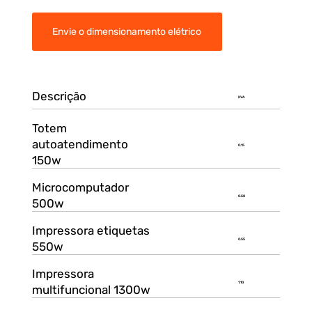
Envie o dimensionamento elétrico
Descrição
KVA
Totem
autoatendimento
0.15
150w
Microcomputador
0.50
500w
Impressora etiquetas
0.55
550w
Impressora
1.10
multifuncional 1300w