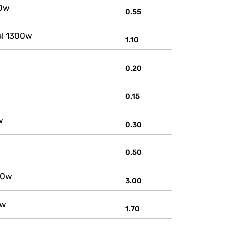
50w
0.55
al 1300w
1.10
0.20
0.15
w
0.30
0.50
00w
3.00
0w
1.70