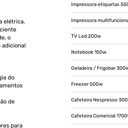
Impressora etiquetas 5
Impressora multifuncion
 elétrica.
iciente
TV Led 200w
e, o
a adicional
Notebook 150w
Geladeira / Frigobar 300
gia do
Freezer 500w
ipamentos
Cafeteira Nespresso 30
ção de
Cafeteira Comercial 170
ores para