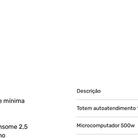
Descrição
de mínima
Totem autoatendimento
Microcomputador 500w
nsome 2,5
no