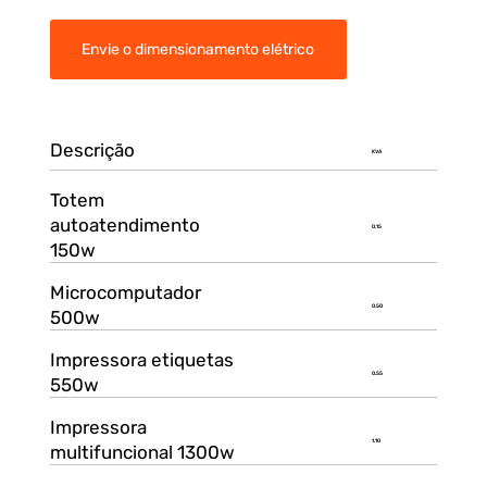
Envie o dimensionamento elétrico
Descrição
KVA
Totem
autoatendimento
0.15
150w
Microcomputador
0.50
500w
Impressora etiquetas
0.55
550w
Impressora
1.10
multifuncional 1300w