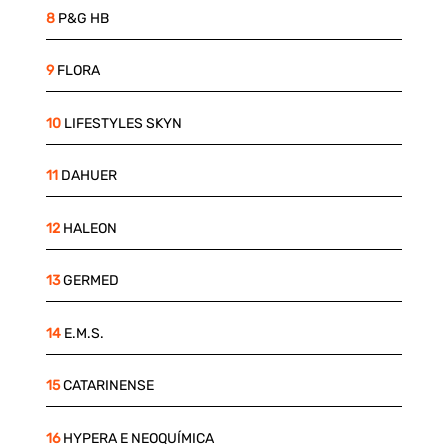
8
P&G HB
9
FLORA
10
LIFESTYLES SKYN
11
DAHUER
12
HALEON
13
GERMED
14
E.M.S.
15
CATARINENSE
16
HYPERA E NEOQUÍMICA